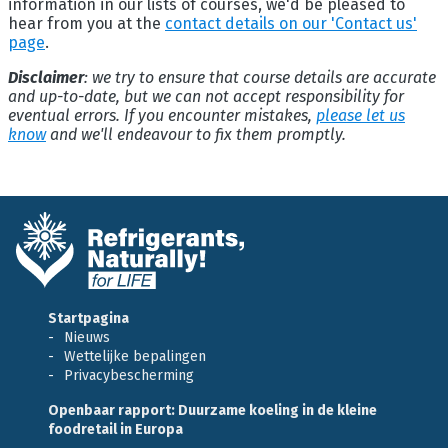
information in our lists of courses, we'd be pleased to
hear from you at the
contact details on our 'Contact us'
page
.
Disclaimer
: we try to ensure that course details are accurate
and up-to-date, but we can not accept responsibility for
eventual errors. If you encounter mistakes,
please let us
know
and we'll endeavour to fix them promptly.
Startpagina
Nieuws
Wettelijke bepalingen
Privacybescherming
Openbaar rapport: Duurzame koeling in de kleine
foodretail in Europa