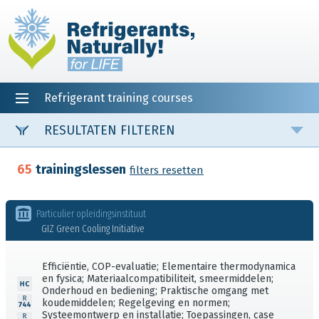
Refrigerant training courses
EN
DE
NL
ES
PT
FR
Startpagin
RESULTATEN FILTEREN
Koelmiddel
Taal
65
trainingslessen
filters resetten
Particulier opleidingsinstituut
Online / fysiek / Offline-lange-afstand
GIZ Green Cooling Initiative
Efficiëntie, COP-evaluatie; Elementaire thermodynamica
Land, in geval van fysieke training
en fysica; Materiaalcompatibiliteit, smeermiddelen;
Onderhoud en bediening; Praktische omgang met
koudemiddelen; Regelgeving en normen;
Systeemontwerp en installatie; Toepassingen, case