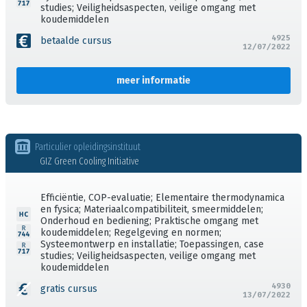
Behandelde onderwerpen
studies; Veiligheidsaspecten, veilige omgang met
koudemiddelen
4925
betaalde cursus
12/07/2022
Formaat
Type organisator
meer informatie
Naam van de trainingsaanbieder / organisator
Particulier opleidingsinstituut
Is energie-efficiency onderdeel van de training?
Gratis / Betaling
GIZ Green Cooling Initiative
Efficiëntie, COP-evaluatie; Elementaire thermodynamica
en fysica; Materiaalcompatibiliteit, smeermiddelen;
Onderhoud en bediening; Praktische omgang met
koudemiddelen; Regelgeving en normen;
Systeemontwerp en installatie; Toepassingen, case
studies; Veiligheidsaspecten, veilige omgang met
koudemiddelen
4930
gratis cursus
13/07/2022