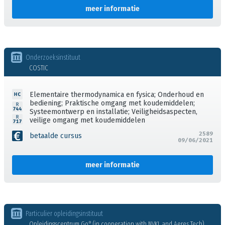
meer informatie
Onderzoeksinstituut
COSTIC
Elementaire thermodynamica en fysica; Onderhoud en
bediening; Praktische omgang met koudemiddelen;
Systeemontwerp en installatie; Veiligheidsaspecten,
veilige omgang met koudemiddelen
2589
betaalde cursus
09/06/2021
meer informatie
Particulier opleidingsinstituut
Opleidingscentrum Go° (in cooperation with NVKL and Aeres Tech)