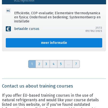
UCLL highschool
Efficiëntie, COP-evaluatie; Elementaire thermodynamica
en fysica; Onderhoud en bediening; Systeemontwerp en
installatie
2572
betaalde cursus
09/06/2021
meer informatie
1
2
3
4
5
…
7
Contact us about training courses
If you offer EU-based training courses in the use of
natural refrigerants and would like your course details
listed on this website, or if you've found outdated