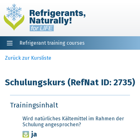
Refrigerant training courses
EN
DE
NL
ES
PT
FR
Startseite
Zurück zur Kursliste
Schulungskurs (RefNat ID: 2735)
Trainingsinhalt
Wird natürliches Kältemittel im Rahmen der
Schulung angesprochen?
ja