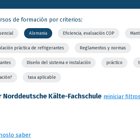
rsos de formación por criterios:
sencial
Alemania
Eficiencia, evaluación COP
Mant
lación práctica de refrigerantes
Reglamentos y normas
rantes
Diseño del sistema e instalación
práctico
ación?
tasa aplicable
r Norddeutsche Kälte-Fachschule
reiniciar filtro
noslo saber