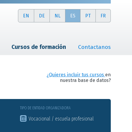
EN
DE
NL
ES
PT
FR
Cursos de formación
Contactanos
¿Quieres incluir tus cursos
en
nuestra base de datos?
TIPO DE ENTIDAD ORGANIZADORA
Vocacional / escuela profesional