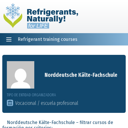
Refrigerant training courses
EN
DE
NL
ES
PT
FR
Inicio
Norddeutsche Kälte-Fachschule
TIPO DE ENTIDAD ORGANIZADORA
Vocacional / escuela profesional
Norddeutsche Kälte-Fachschule – filtrar cursos de
formación por criterios: