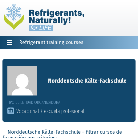
Refrigerant training courses
EN
DE
NL
ES
PT
FR
Inicio
Norddeutsche Kälte-Fachschule
TIPO DE ENTIDAD ORGANIZADORA
Vocacional / escuela profesional
Norddeutsche Kälte-Fachschule – filtrar cursos de
formación por criterios: