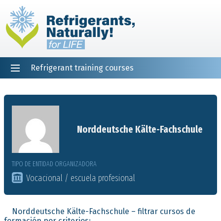
Refrigerant training courses
EN
DE
NL
ES
PT
FR
Inicio
Norddeutsche Kälte-Fachschule
TIPO DE ENTIDAD ORGANIZADORA
Vocacional / escuela profesional
Norddeutsche Kälte-Fachschule – filtrar cursos de
formación por criterios: