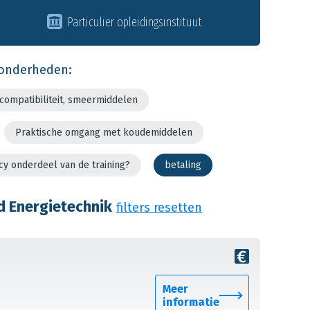
Particulier opleidingsinstituut
jzonderheden:
compatibiliteit, smeermiddelen
Praktische omgang met koudemiddelen
ncy onderdeel van de training?
betaling
d Energietechnik
filters resetten
Meer
informatie