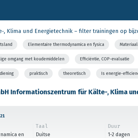
-, Klima und Energietechnik – filter trainingen op bi
tsland
Elementaire thermodynamica en fysica
Materiaal
eilige omgang met koudemiddelen
Efficiëntie, COP-evaluatie
diening
praktisch
theoretisch
Is energie-efficie
H Informationszentrum für Kälte-, Klima un
21
Taal
Duur
dynamica en
Duitse
1-2 dagen