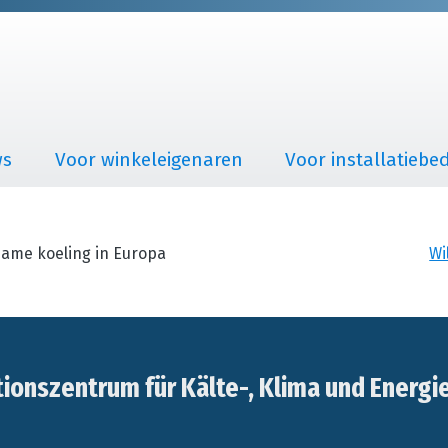
ws
Voor winkeleigenaren
Voor installatiebed
zame koeling in Europa
Wi
onszentrum für Kälte-, Klima und Energi