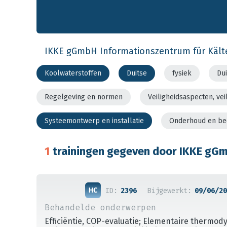
IKKE gGmbH Informationszentrum für Kälte
Koolwaterstoffen
Duitse
fysiek
Dui
Regelgeving en normen
Veiligheidsaspecten, v
Systeemontwerp en installatie
Onderhoud en be
1
trainingen gegeven door IKKE gGmb
ID:
2396
Bijgewerkt:
09/06/20
Behandelde onderwerpen
Efficiëntie, COP-evaluatie; Elementaire thermo