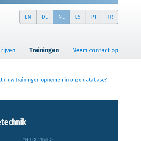
EN
DE
NL
ES
PT
FR
rijven
Trainingen
Neem contact op
lt u uw trainingen opnemen in onze database?
etechnik
TYPE ORGANISATOR