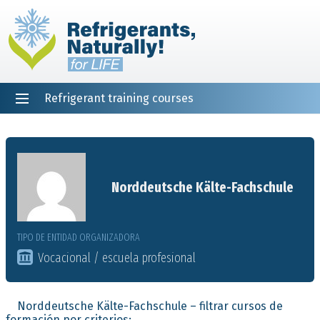
Refrigerant training courses
EN
DE
NL
ES
PT
FR
Inicio
Norddeutsche Kälte-Fachschule
TIPO DE ENTIDAD ORGANIZADORA
Vocacional / escuela profesional
Norddeutsche Kälte-Fachschule – filtrar cursos de
formación por criterios: