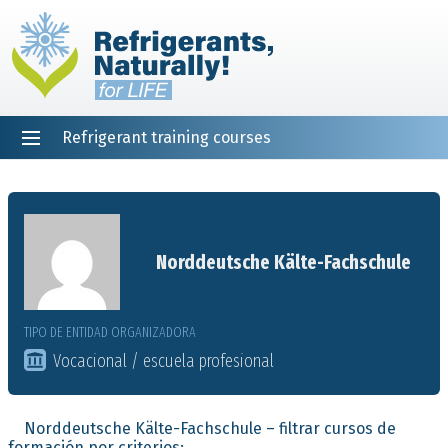
Refrigerant training courses
EN
DE
NL
ES
PT
FR
Inicio
Norddeutsche Kälte-Fachschule
TIPO DE ENTIDAD ORGANIZADORA
Vocacional / escuela profesional
Norddeutsche Kälte-Fachschule – filtrar cursos de
formación por criterios: