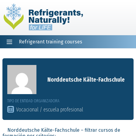
Refrigerant training courses
EN
DE
NL
ES
PT
FR
Inicio
Norddeutsche Kälte-Fachschule
TIPO DE ENTIDAD ORGANIZADORA
Vocacional / escuela profesional
Norddeutsche Kälte-Fachschule – filtrar cursos de
formación por criterios: