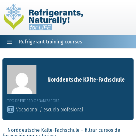
Refrigerant training courses
EN
DE
NL
ES
PT
FR
Inicio
Norddeutsche Kälte-Fachschule
TIPO DE ENTIDAD ORGANIZADORA
Vocacional / escuela profesional
Norddeutsche Kälte-Fachschule – filtrar cursos de
formación por criterios: