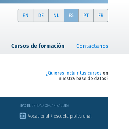
EN
DE
NL
ES
PT
FR
Cursos de formación
Contactanos
¿Quieres incluir tus cursos
en
nuestra base de datos?
TIPO DE ENTIDAD ORGANIZADORA
Vocacional / escuela profesional