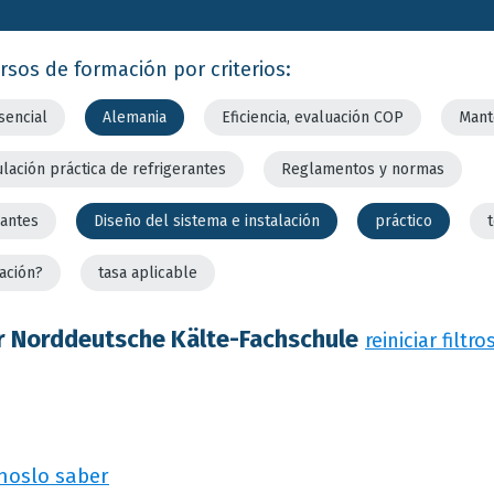
rsos de formación por criterios:
sencial
Alemania
Eficiencia, evaluación COP
Mant
lación práctica de refrigerantes
Reglamentos y normas
rantes
Diseño del sistema e instalación
práctico
ación?
tasa aplicable
r Norddeutsche Kälte-Fachschule
reiniciar filtro
noslo saber