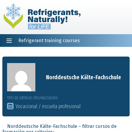
Refrigerant training courses
EN
DE
NL
ES
PT
FR
Inicio
Norddeutsche Kälte-Fachschule
TIPO DE ENTIDAD ORGANIZADORA
Vocacional / escuela profesional
Norddeutsche Kälte-Fachschule – filtrar cursos de
formación por criterios: