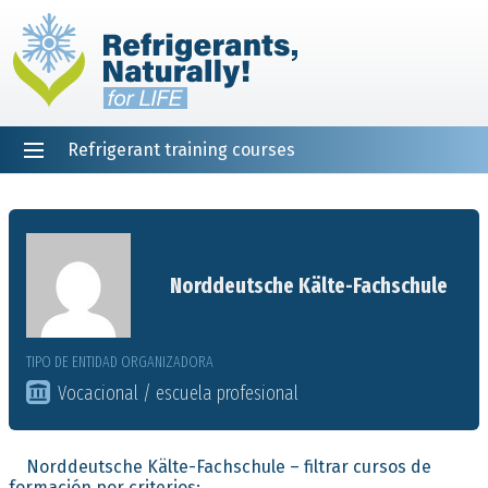
Refrigerant training courses
EN
DE
NL
ES
PT
FR
Inicio
Norddeutsche Kälte-Fachschule
TIPO DE ENTIDAD ORGANIZADORA
Vocacional / escuela profesional
Norddeutsche Kälte-Fachschule – filtrar cursos de
formación por criterios: