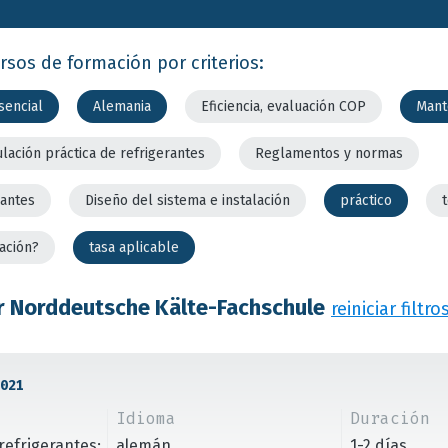
rsos de formación por criterios:
sencial
Alemania
Eficiencia, evaluación COP
Mant
lación práctica de refrigerantes
Reglamentos y normas
rantes
Diseño del sistema e instalación
práctico
ación?
tasa aplicable
r Norddeutsche Kälte-Fachschule
reiniciar filtro
021
Idioma
Duración
refrigerantes;
alemán
1-2 días