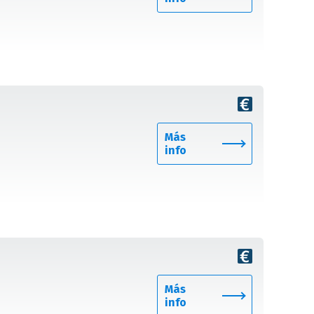
Más
info
Más
info