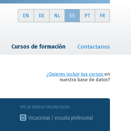
EN
DE
NL
ES
PT
FR
Cursos de formación
Contactanos
¿Quieres incluir tus cursos
en
nuestra base de datos?
TIPO DE ENTIDAD ORGANIZADORA
Vocacional / escuela profesional