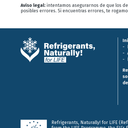
Aviso legal:
intentamos asegurarnos de que los det
posibles errores. Si encuentras errores, te rogam
In
Re
so
de
Refrigerants, Naturally! for LIFE (R
from the LIFE Programme, the EU’s 