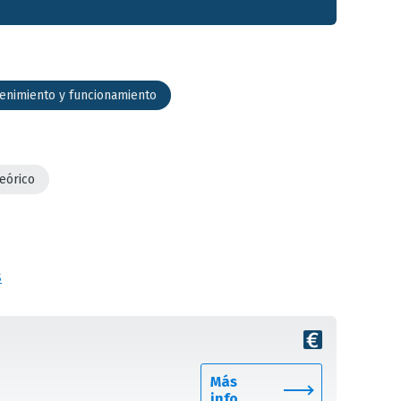
enimiento y funcionamiento
teórico
s
Más
info