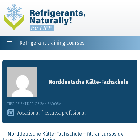
Refrigerant training courses
EN
DE
NL
ES
PT
FR
Inicio
Norddeutsche Kälte-Fachschule
TIPO DE ENTIDAD ORGANIZADORA
Vocacional / escuela profesional
Norddeutsche Kälte-Fachschule – filtrar cursos de
formación por criterios: