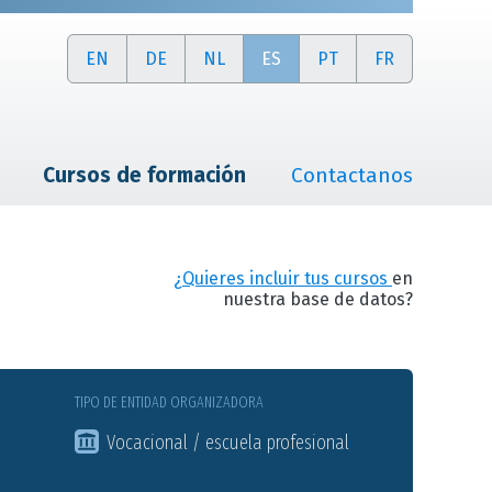
EN
DE
NL
ES
PT
FR
Cursos de formación
Contactanos
¿Quieres incluir tus cursos
en
nuestra base de datos?
TIPO DE ENTIDAD ORGANIZADORA
Vocacional / escuela profesional