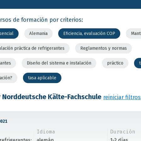
rsos de formación por criterios:
sencial
Alemania
Eficiencia, evaluación COP
Mant
lación práctica de refrigerantes
Reglamentos y normas
rantes
Diseño del sistema e instalación
práctico
ación?
tasa aplicable
 Norddeutsche Kälte-Fachschule
reiniciar filtros
021
Idioma
Duración
refrigerantes;
alemán
1-2 días