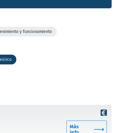
enimiento y funcionamiento
teórico
Más
info