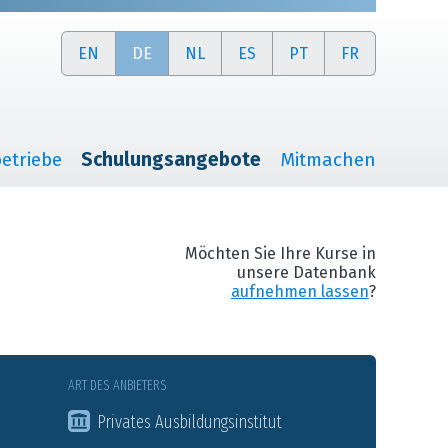
EN
DE
NL
ES
PT
FR
etriebe
Schulungsangebote
Mitmachen
Möchten Sie Ihre Kurse in
unsere Datenbank
aufnehmen lassen
?
ART DES ANBIETERS
Privates Ausbildungsinstitut