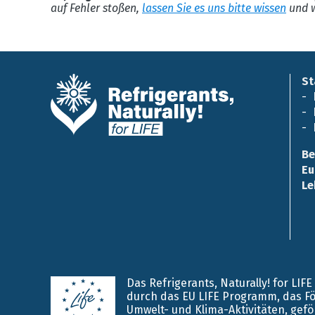
auf Fehler stoßen,
lassen Sie es uns bitte wissen
und w
St
Be
Eu
Le
Das Refrigerants, Naturally! for LIF
durch das EU LIFE Programm, das F
Umwelt- und Klima-Aktivitäten, gefö