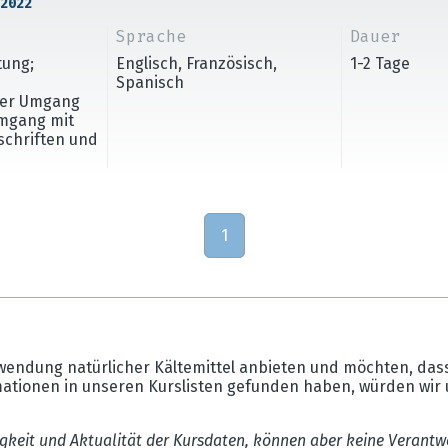
2022
Sprache
Dauer
tung;
Englisch, Französisch,
1-2 Tage
Spanisch
cher Umgang
Umgang mit
rschriften und
1
wendung natürlicher Kältemittel anbieten und möchten, dass
mationen in unseren Kurslisten gefunden haben, würden wir 
gkeit und Aktualität der Kursdaten, können aber keine Verantw