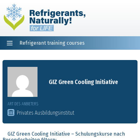
Refrigerant training courses
EN
DE
NL
ES
PT
FR
Startseite
GIZ Green Cooling Initiative
ART DES ANBIETERS
Privates Ausbildungsinstitut
GIZ Green Cooling Initiative – Schulungskurse nach
Besonderheiten filtern: