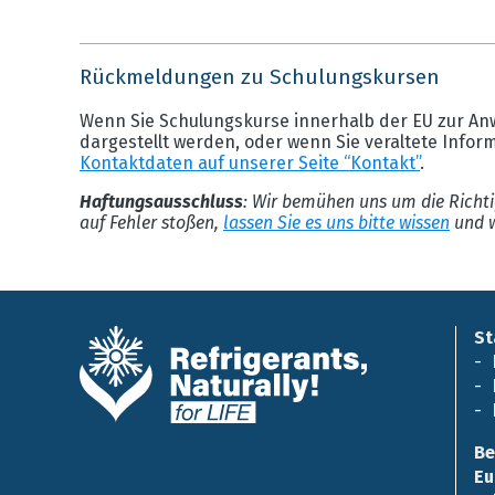
Rückmeldungen zu Schulungskursen
Wenn Sie Schulungskurse innerhalb der EU zur An
dargestellt werden, oder wenn Sie veraltete Infor
Kontaktdaten auf unserer Seite “Kontakt”
.
Haftungsausschluss
: Wir bemühen uns um die Richti
auf Fehler stoßen,
lassen Sie es uns bitte wissen
und w
St
Be
Eu