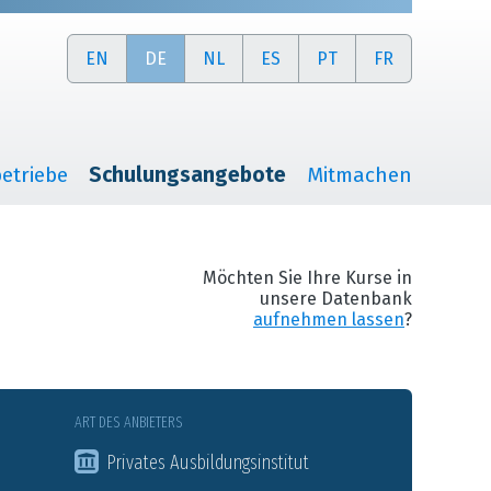
EN
DE
NL
ES
PT
FR
etriebe
Schulungsangebote
Mitmachen
Möchten Sie Ihre Kurse in
unsere Datenbank
aufnehmen lassen
?
ART DES ANBIETERS
Privates Ausbildungsinstitut