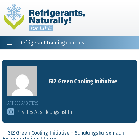
Refrigerant training courses
EN
DE
NL
ES
PT
FR
Startseite
GIZ Green Cooling Initiative
ART DES ANBIETERS
Privates Ausbildungsinstitut
GIZ Green Cooling Initiative – Schulungskurse nach
Besonderheiten filtern: