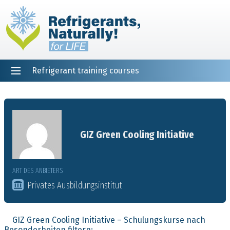
Refrigerant training courses
EN
DE
NL
ES
PT
FR
Startseite
GIZ Green Cooling Initiative
ART DES ANBIETERS
Privates Ausbildungsinstitut
GIZ Green Cooling Initiative – Schulungskurse nach
Besonderheiten filtern: