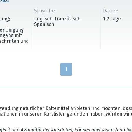
2022
Sprache
Dauer
tung;
Englisch, Französisch,
1-2 Tage
Spanisch
cher Umgang
Umgang mit
rschriften und
1
wendung natürlicher Kältemittel anbieten und möchten, dass
mationen in unseren Kurslisten gefunden haben, würden wir 
gkeit und Aktualität der Kursdaten, können aber keine Verantw