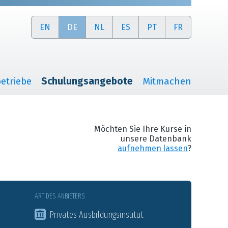
EN
DE
NL
ES
PT
FR
etriebe
Schulungsangebote
Mitmachen
Möchten Sie Ihre Kurse in
unsere Datenbank
aufnehmen lassen
?
ART DES ANBIETERS
Privates Ausbildungsinstitut