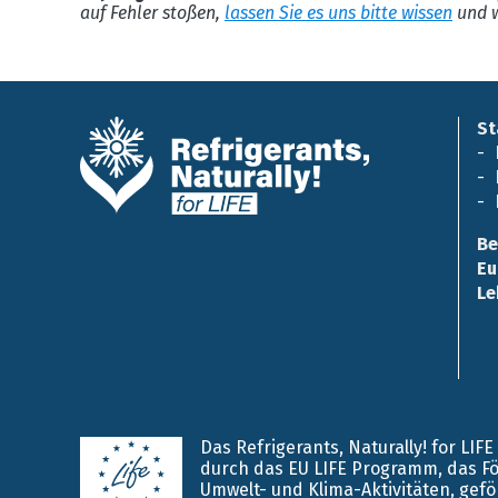
auf Fehler stoßen,
lassen Sie es uns bitte wissen
und w
St
Be
Eu
Le
Das Refrigerants, Naturally! for LIF
durch das EU LIFE Programm, das F
Umwelt- und Klima-Aktivitäten, gefö