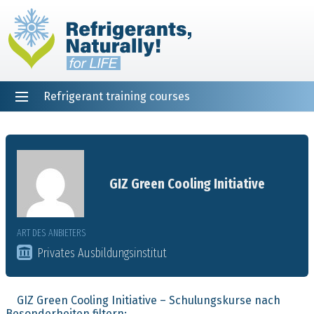
Refrigerant training courses
EN
DE
NL
ES
PT
FR
Startseite
GIZ Green Cooling Initiative
ART DES ANBIETERS
Privates Ausbildungsinstitut
GIZ Green Cooling Initiative – Schulungskurse nach
Besonderheiten filtern: