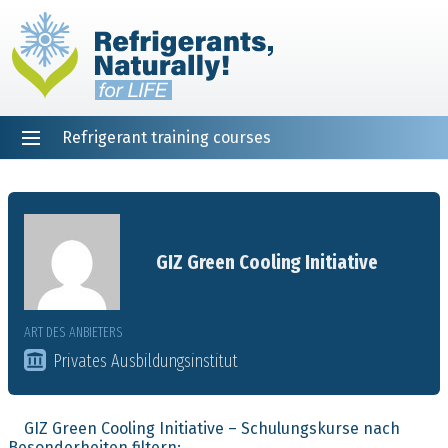
Refrigerant training courses
EN
DE
NL
ES
PT
FR
Startseite
GIZ Green Cooling Initiative
ART DES ANBIETERS
Privates Ausbildungsinstitut
GIZ Green Cooling Initiative – Schulungskurse nach
Besonderheiten filtern: