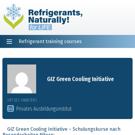
Refrigerant training courses
EN
DE
NL
ES
PT
FR
Startseite
GIZ Green Cooling Initiative
ART DES ANBIETERS
Privates Ausbildungsinstitut
GIZ Green Cooling Initiative – Schulungskurse nach
Besonderheiten filtern: