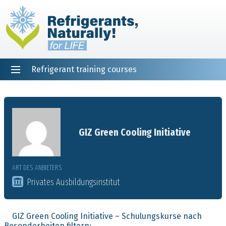
Refrigerant training courses
EN
DE
NL
ES
PT
FR
Startseite
GIZ Green Cooling Initiative
ART DES ANBIETERS
Privates Ausbildungsinstitut
GIZ Green Cooling Initiative – Schulungskurse nach
Besonderheiten filtern: