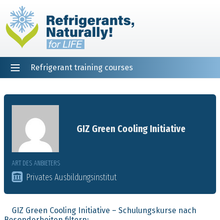
Refrigerant training courses
EN
DE
NL
ES
PT
FR
Startseite
GIZ Green Cooling Initiative
ART DES ANBIETERS
Privates Ausbildungsinstitut
GIZ Green Cooling Initiative – Schulungskurse nach
Besonderheiten filtern: