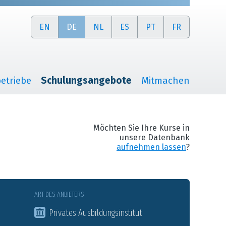
EN
DE
NL
ES
PT
FR
etriebe
Schulungsangebote
Mitmachen
Möchten Sie Ihre Kurse in
unsere Datenbank
aufnehmen lassen
?
ART DES ANBIETERS
Privates Ausbildungsinstitut