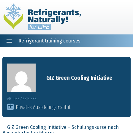
Refrigerant training courses
EN
DE
NL
ES
PT
FR
Startseite
GIZ Green Cooling Initiative
ART DES ANBIETERS
Privates Ausbildungsinstitut
GIZ Green Cooling Initiative – Schulungskurse nach
Besonderheiten filtern: