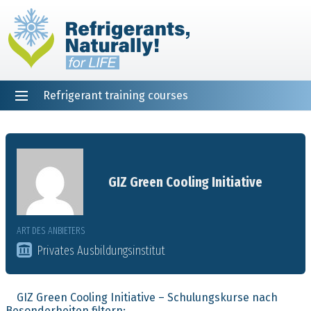
Refrigerant training courses
EN
DE
NL
ES
PT
FR
Startseite
GIZ Green Cooling Initiative
ART DES ANBIETERS
Privates Ausbildungsinstitut
GIZ Green Cooling Initiative – Schulungskurse nach
Besonderheiten filtern: