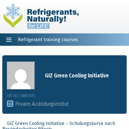
Refrigerant training courses
EN
DE
NL
ES
PT
FR
Startseite
GIZ Green Cooling Initiative
ART DES ANBIETERS
Privates Ausbildungsinstitut
GIZ Green Cooling Initiative – Schulungskurse nach
Besonderheiten filtern: