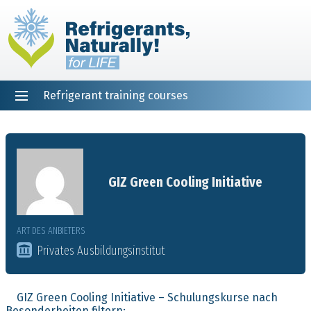
Refrigerant training courses
EN
DE
NL
ES
PT
FR
Startseite
GIZ Green Cooling Initiative
ART DES ANBIETERS
Privates Ausbildungsinstitut
GIZ Green Cooling Initiative – Schulungskurse nach
Besonderheiten filtern: