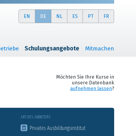
EN
DE
NL
ES
PT
FR
etriebe
Schulungsangebote
Mitmachen
Möchten Sie Ihre Kurse in
unsere Datenbank
aufnehmen lassen
?
ART DES ANBIETERS
Privates Ausbildungsinstitut