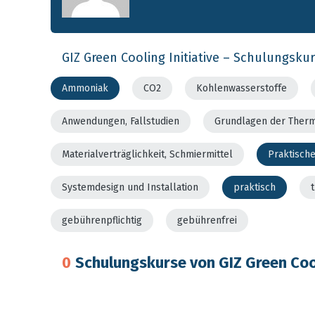
GIZ Green Cooling Initiative – Schulungsku
Ammoniak
CO2
Kohlenwasserstoffe
Anwendungen, Fallstudien
Grundlagen der Ther
Materialverträglichkeit, Schmiermittel
Praktisch
Systemdesign und Installation
praktisch
gebührenpflichtig
gebührenfrei
0
Schulungskurse von GIZ Green Cool