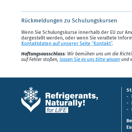
Rückmeldungen zu Schulungskursen
Wenn Sie Schulungskurse innerhalb der EU zur An
dargestellt werden, oder wenn Sie veraltete Infor
Kontaktdaten auf unserer Seite “Kontakt”
.
Haftungsausschluss
: Wir bemühen uns um die Richti
auf Fehler stoßen,
lassen Sie es uns bitte wissen
und w
St
Be
Eu