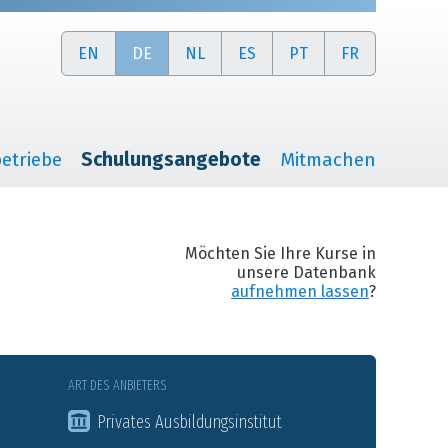
EN
DE
NL
ES
PT
FR
etriebe
Schulungsangebote
Mitmachen
Möchten Sie Ihre Kurse in
unsere Datenbank
aufnehmen lassen
?
ART DES ANBIETERS
Privates Ausbildungsinstitut