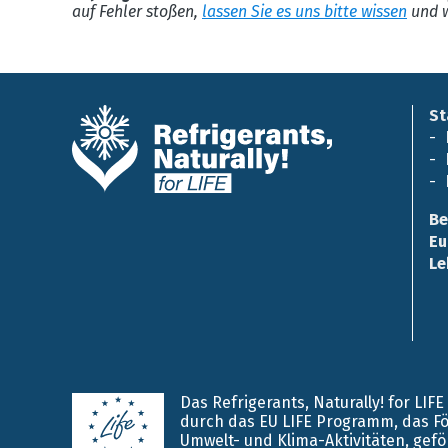
auf Fehler stoßen,
lassen Sie es uns bitte wissen
und w
St
Be
Eu
Le
Das Refrigerants, Naturally! for LIF
durch das EU LIFE Programm, das F
Umwelt- und Klima-Aktivitäten, gefö