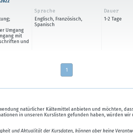
2022
Sprache
Dauer
tung;
Englisch, Französisch,
1-2 Tage
Spanisch
cher Umgang
Umgang mit
rschriften und
1
wendung natürlicher Kältemittel anbieten und möchten, dass
mationen in unseren Kurslisten gefunden haben, würden wir 
gkeit und Aktualität der Kursdaten, können aber keine Verantw