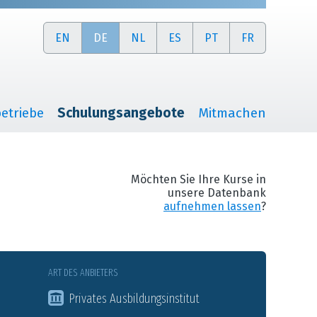
EN
DE
NL
ES
PT
FR
etriebe
Schulungsangebote
Mitmachen
Möchten Sie Ihre Kurse in
unsere Datenbank
aufnehmen lassen
?
ART DES ANBIETERS
Privates Ausbildungsinstitut