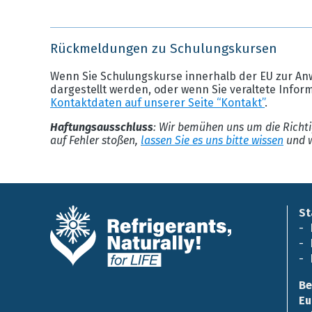
Rückmeldungen zu Schulungskursen
Wenn Sie Schulungskurse innerhalb der EU zur An
dargestellt werden, oder wenn Sie veraltete Infor
Kontaktdaten auf unserer Seite “Kontakt”
.
Haftungsausschluss
: Wir bemühen uns um die Richti
auf Fehler stoßen,
lassen Sie es uns bitte wissen
und w
St
Be
Eu