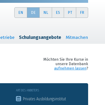
EN
DE
NL
ES
PT
FR
etriebe
Schulungsangebote
Mitmachen
Möchten Sie Ihre Kurse in
unsere Datenbank
aufnehmen lassen
?
ART DES ANBIETERS
Privates Ausbildungsinstitut