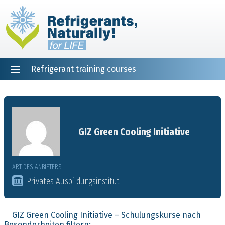
Refrigerant training courses
EN
DE
NL
ES
PT
FR
Startseite
GIZ Green Cooling Initiative
ART DES ANBIETERS
Privates Ausbildungsinstitut
GIZ Green Cooling Initiative – Schulungskurse nach
Besonderheiten filtern: