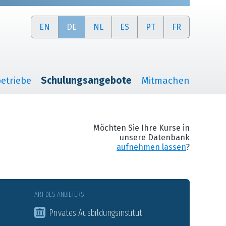
EN
DE
NL
ES
PT
FR
etriebe
Schulungsangebote
Mitmachen
Möchten Sie Ihre Kurse in
unsere Datenbank
aufnehmen lassen
?
ART DES ANBIETERS
Privates Ausbildungsinstitut