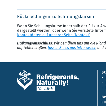
Rückmeldungen zu Schulungskursen
Wenn Sie Schulungskurse innerhalb der EU zur An
dargestellt werden, oder wenn Sie veraltete Infor
Kontaktdaten auf unserer Seite “Kontakt”
.
Haftungsausschluss
: Wir bemühen uns um die Richti
auf Fehler stoßen,
lassen Sie es uns bitte wissen
und w
St
Be
Eu