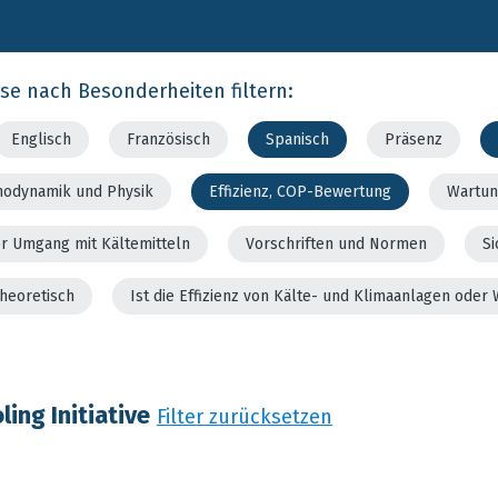
rse nach Besonderheiten filtern:
Englisch
Französisch
Spanisch
Präsenz
modynamik und Physik
Effizienz, COP-Bewertung
Wartun
er Umgang mit Kältemitteln
Vorschriften und Normen
Si
theoretisch
Ist die Effizienz von Kälte- und Klimaanlagen od
ing Initiative
Filter zurücksetzen