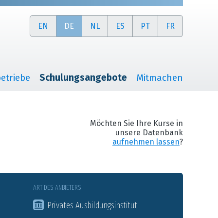
EN
DE
NL
ES
PT
FR
etriebe
Schulungsangebote
Mitmachen
Möchten Sie Ihre Kurse in
unsere Datenbank
aufnehmen lassen
?
ART DES ANBIETERS
Privates Ausbildungsinstitut