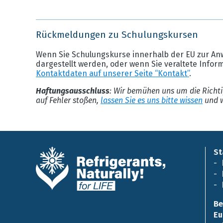
Rückmeldungen zu Schulungskursen
Wenn Sie Schulungskurse innerhalb der EU zur An
dargestellt werden, oder wenn Sie veraltete Infor
Kontaktdaten auf unserer Seite “Kontakt”
.
Haftungsausschluss
: Wir bemühen uns um die Richti
auf Fehler stoßen,
lassen Sie es uns bitte wissen
und w
St
Be
Eu