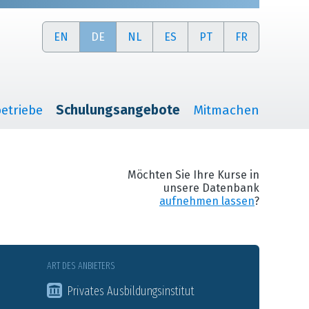
EN
DE
NL
ES
PT
FR
etriebe
Schulungsangebote
Mitmachen
Möchten Sie Ihre Kurse in
unsere Datenbank
aufnehmen lassen
?
ART DES ANBIETERS
Privates Ausbildungsinstitut