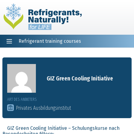
Refrigerant training courses
EN
DE
NL
ES
PT
FR
Startseite
GIZ Green Cooling Initiative
ART DES ANBIETERS
Privates Ausbildungsinstitut
GIZ Green Cooling Initiative – Schulungskurse nach
Besonderheiten filtern: