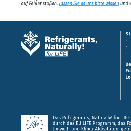
auf Fehler stoßen,
lassen Sie es uns bitte wissen
und w
St
Be
Eu
Le
Das Refrigerants, Naturally! for LIF
durch das EU LIFE Programm, das F
Umwelt- und Klima-Aktivitäten, gefö