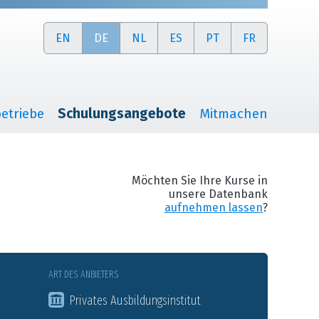
EN
DE
NL
ES
PT
FR
etriebe
Schulungsangebote
Mitmachen
Möchten Sie Ihre Kurse in
unsere Datenbank
aufnehmen lassen
?
ART DES ANBIETERS
Privates Ausbildungsinstitut