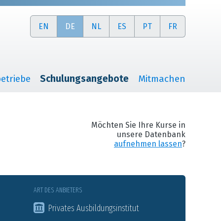
EN
DE
NL
ES
PT
FR
etriebe
Schulungsangebote
Mitmachen
Möchten Sie Ihre Kurse in
unsere Datenbank
aufnehmen lassen
?
ART DES ANBIETERS
Privates Ausbildungsinstitut