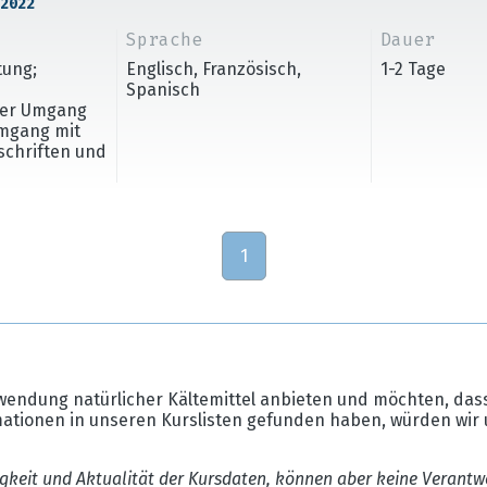
2022
Sprache
Dauer
tung;
Englisch, Französisch,
1-2 Tage
Spanisch
cher Umgang
Umgang mit
rschriften und
1
wendung natürlicher Kältemittel anbieten und möchten, dass
mationen in unseren Kurslisten gefunden haben, würden wir 
gkeit und Aktualität der Kursdaten, können aber keine Verantw