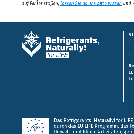
auf Fehler stoßen,
lassen Sie es uns bitte wissen
und w
St
Be
Eu
Le
Das Refrigerants, Naturally! for LIF
durch das EU LIFE Programm, das F
Umwelt- und Klima-Aktivitäten, gefö