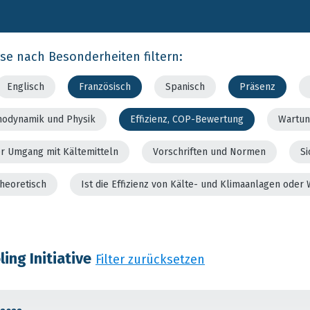
rse nach Besonderheiten filtern:
Englisch
Französisch
Spanisch
Präsenz
modynamik und Physik
Effizienz, COP-Bewertung
Wartun
er Umgang mit Kältemitteln
Vorschriften und Normen
Si
theoretisch
Ist die Effizienz von Kälte- und Klimaanlagen od
ing Initiative
Filter zurücksetzen