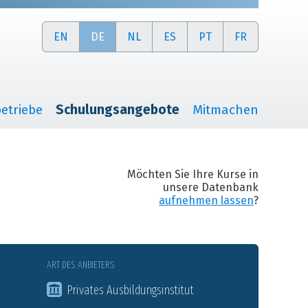
EN
DE
NL
ES
PT
FR
etriebe
Schulungsangebote
Mitmachen
Möchten Sie Ihre Kurse in
unsere Datenbank
aufnehmen lassen
?
ART DES ANBIETERS
Privates Ausbildungsinstitut