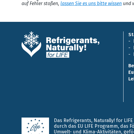
auf Fehler stoßen,
lassen Sie es uns bitte wissen
und w
St
Be
Eu
Le
Das Refrigerants, Naturally! for LIF
durch das EU LIFE Programm, das F
Umwelt- und Klima-Aktivitäten, gefö