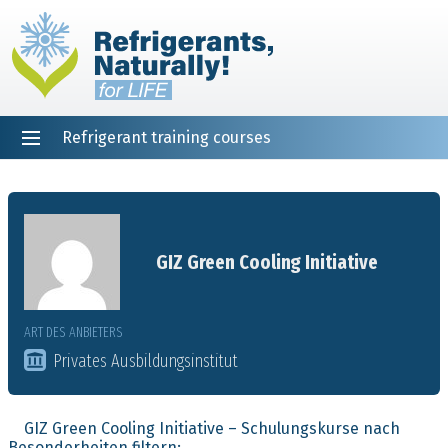
Refrigerant training courses
EN
DE
NL
ES
PT
FR
Startseite
GIZ Green Cooling Initiative
ART DES ANBIETERS
Privates Ausbildungsinstitut
GIZ Green Cooling Initiative – Schulungskurse nach
Besonderheiten filtern: